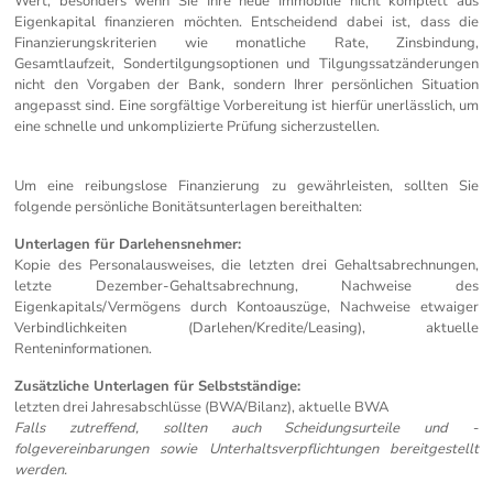
Wert, besonders wenn Sie Ihre neue Immobilie nicht komplett aus
Eigenkapital finanzieren möchten. Entscheidend dabei ist, dass die
Finanzierungskriterien wie monatliche Rate, Zinsbindung,
Gesamtlaufzeit, Sondertilgungsoptionen und Tilgungssatzänderungen
nicht den Vorgaben der Bank, sondern Ihrer persönlichen Situation
angepasst sind. Eine sorgfältige Vorbereitung ist hierfür unerlässlich, um
eine schnelle und unkomplizierte Prüfung sicherzustellen.
Um eine reibungslose Finanzierung zu gewährleisten, sollten Sie
folgende persönliche Bonitätsunterlagen bereithalten:
Unterlagen für Darlehensnehmer:
Kopie des Personalausweises, die letzten drei Gehaltsabrechnungen,
letzte Dezember-Gehaltsabrechnung, Nachweise des
Eigenkapitals/Vermögens durch Kontoauszüge, Nachweise etwaiger
Verbindlichkeiten (Darlehen/Kredite/Leasing), aktuelle
Renteninformationen.
Zusätzliche Unterlagen für Selbstständige:
letzten drei Jahresabschlüsse (BWA/Bilanz), aktuelle BWA
Falls zutreffend, sollten auch Scheidungsurteile und -
folgevereinbarungen sowie
Unterhaltsverpflichtungen bereitgestellt
werden.