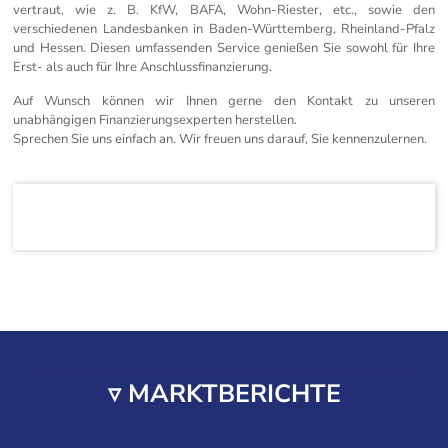
vertraut, wie z. B. KfW, BAFA, Wohn-Riester, etc., sowie den
verschiedenen Landesbanken in Baden-Württemberg, Rheinland-Pfalz
und Hessen. Diesen umfassenden Service genießen Sie sowohl für Ihre
Erst- als auch für Ihre Anschlussfinanzierung.
Auf Wunsch können wir Ihnen gerne den Kontakt zu unseren
unabhängigen Finanzierungsexperten herstellen.
Sprechen Sie uns einfach an. Wir freuen uns darauf, Sie kennenzulernen.
▿ MARKTBERICHTE