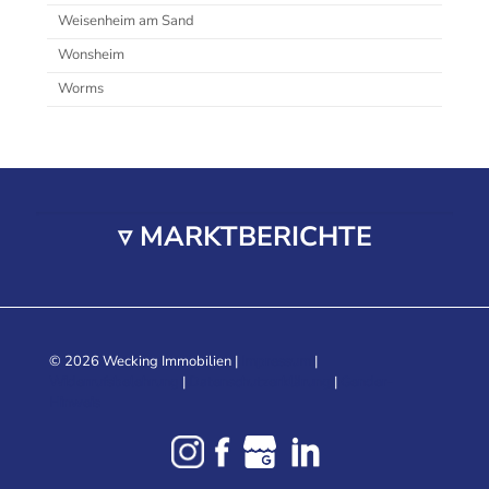
Weisenheim am Sand
Wonsheim
Worms
▿ MARKTBERICHTE
© 2026 Wecking Immobilien |
Impressum
|
Widerrufsbelehrung
|
Datenschutzerklärung
|
Gender-
Hinweis