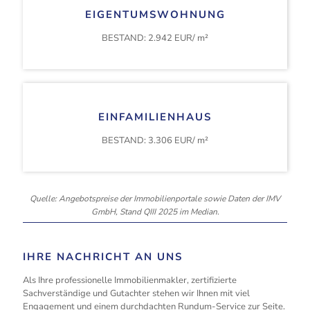
wurden mit Wasser aus den Grundwasserbrunnen gefüllt,
EIGENTUMSWOHNUNG
um den vielfältigen Lebensraum zu erhalten – eine
Maßnahme, die vollständig auf eigene Kosten der TWL
BESTAND: 2.942 EUR/ m²
durchgeführt wurde. Maudach selbst bietet eine
angenehme Wohnatmosphäre und profitiert von einer gut
ausgebauten Infrastruktur. Der Stadtteil grenzt innerhalb
Ludwigshafens an die Stadtteile Rheingönheim,
Gartenstadt und Oggersheim, und an der westlichen
Stadtgrenze schließt sich die Gemeinde Mutterstadt an.
EINFAMILIENHAUS
Diese Nachbarschaft sorgt für zusätzliche soziale und
kulturelle Angebote und erweitert die Möglichkeiten für
BESTAND: 3.306 EUR/ m²
Freizeit und Erholung.
Quelle: Angebotspreise der Immobilienportale sowie Daten der IMV
GmbH, Stand QIII 2025 im Median.
IHRE NACHRICHT AN UNS
Als Ihre professionelle Immobilienmakler, zertifizierte
Sachverständige und Gutachter stehen wir Ihnen mit viel
Engagement und einem durchdachten Rundum-Service zur Seite.