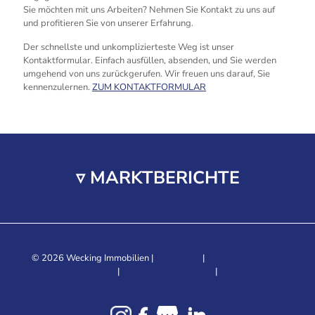
Sie möchten mit uns Arbeiten? Nehmen Sie Kontakt zu uns auf
und profitieren Sie von unserer Erfahrung.
Der schnellste und unkomplizierteste Weg ist unser
Kontaktformular. Einfach ausfüllen, absenden, und Sie werden
umgehend von uns zurückgerufen. Wir freuen uns darauf, Sie
kennenzulernen.
ZUM KONTAKTFORMULAR
▿ MARKTBERICHTE
© 2026 Wecking Immobilien |
Impressum
|
Widerrufsbelehrung
|
Datenschutzerklärung
|
Gender-
Hinweis