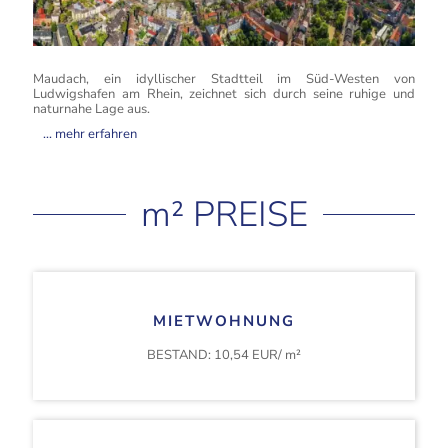
Maudach, ein idyllischer Stadtteil im Süd-Westen von
Ludwigshafen am Rhein, zeichnet sich durch seine ruhige und
naturnahe Lage aus.
... mehr erfahren
Besonders hervorzuheben ist die Nähe zum Maudacher
Bruch, dem größten zusammenhängenden
m² PREISE
Naherholungsgebiet Ludwigshafens. Das Maudacher
Bruch erstreckt sich über eine beeindruckende Fläche von
360 Hektar und entstand aus einer ehemaligen, heute
verlandeten Rheinschlinge. Es bietet vielfältige
Möglichkeiten zur Erholung, darunter Wanderwege,
Radstrecken und Naturbeobachtungspunkte, die es zu
einem beliebten Ziel für Einheimische und Besucher
MIETWOHNUNG
machen. Um die drohende Vertrocknung des Maudacher
BESTAND: 10,54 EUR/ m²
Bruchs zu stoppen, unternahmen die Technischen Werke
Ludwigshafen (TWL) Mitte des Jahres 2010 einen
bemerkenswerten Rettungsversuch. Mitarbeiter der TWL,
darunter auch hochrangige, zogen eigenhändig Gräben
durch die wichtigsten Teile des Bruchs. Diese Gräben