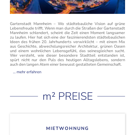
Gartenstadt Mannheim – Wo städtebauliche Vision auf grüne
Lebensfreude trifft. Wenn man durch die Straßen der Gartenstadt
Mannheim schlendert, scheint die Zeit einen Moment langsamer
zu laufen. Hier hat sich eine der faszinierendsten städtebaulichen
Ideen des frühen 20. Jahrhunderts verwirklicht – mit einem Mix
aus Geschichte, abwechslungsreicher Architektur, grünen Oasen
und einem wohnlichen Lebensgefühl, das seinesgleichen sucht.
Wer versteht, wie dieser besondere Stadtteil entstanden ist,
spürt nicht nur den Puls des heutigen Alltagslebens, sondern
auch den langen Atem einer bewusst gestalteten Gemeinschaft.
... mehr erfahren
Historie – Geboren aus der
m² PREISE
Idee einer „neuen Heimat“
Die Geschichte der Gartenstadt Mannheim beginnt um
1910, als die wachsende Stadt am Rhein vor der sozialen
Herausforderung stand, für Arbeiter, Angestellte und ihre
Familien qualitativ hochwertige Wohnräume zu schaffen.
Die Industrialisierung hatte Mannheim zu einer der
MIETWOHNUNG
dynamischsten Wirtschaftszentren Südwestdeutschlands